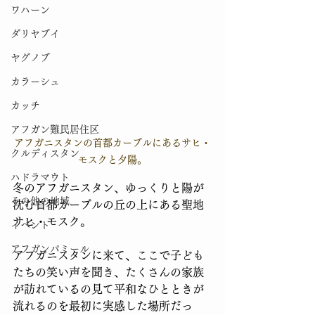
ワハーン
ダリヤブイ
ヤグノブ
カラーシュ
カッチ
アフガン難民居住区
アフガニスタンの首都カーブルにあるサヒ・
クルディスタン
モスクと夕陽。
ハドラマウト
冬のアフガニスタン、ゆっくりと陽が
その他の地域
沈む首都カーブルの丘の上にある聖地
サヒ・モスク。
イベント
アフガンパミール
アフガニスタンに来て、ここで子ども
たちの笑い声を聞き、たくさんの家族
が訪れているの見て平和なひとときが
流れるのを最初に実感した場所だっ