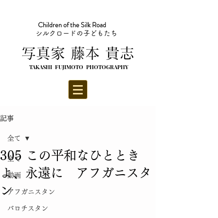
Children of the Silk Road
シルクロードの子どもたち
​写真家 藤本 貴志
TAKASHI FUJIMOTO PHOTOGRAPHY
記事
全て
305 この平和なひととき
全て
よ、永遠に アフガニスタ
動画
ン
アフガニスタン
バロチスタン