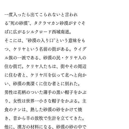
一度入ったら出てこられないと言われ
る''死の砂漠''、タクラマカン砂漠がすぐそ
ばに広がるシルクロード西域南道。
そこには、''砂漠の入り口''という意味をも
つ、ケリヤという名前の街がある。ウイグ
ル族の一派である、砂漠の民・ケリヤ人の
住む街だ。ケリヤ人たちは、街やその周辺
に住む者と、ケリヤ川を伝って北へと向か
い、砂漠の奥深くに住む者とに別れた。
男性は花柄のついた薄手の黒い帽子をかぶ
り、女性は世界一小さな帽子をかぶる。主
食のナンは、熱した砂漠の砂をかけて焼
き、昔から羊の放牧で生計を立ててきた。
他に、漢方の材料になる、砂漠の砂の中で