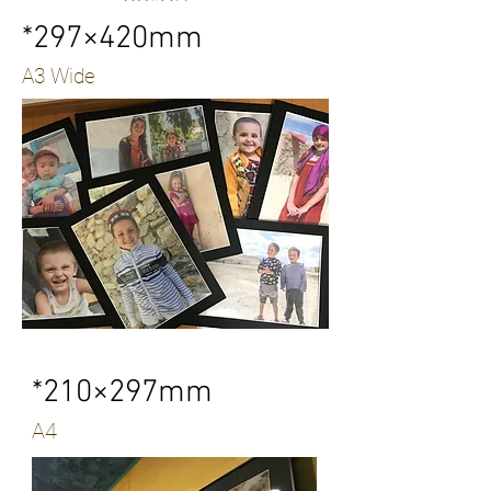
*297×420mm
A3 Wide
*210×297mm
A4