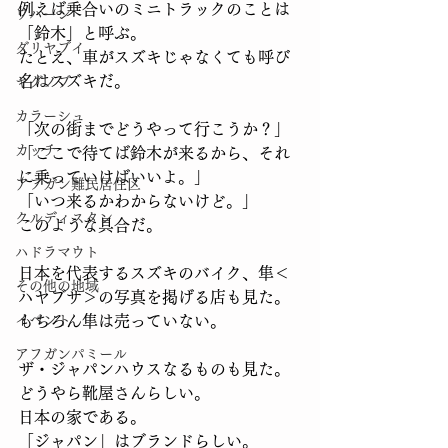
例えば乗合いのミニトラックのことは
ワハーン
「鈴木」と呼ぶ。
ダリヤブイ
たとえ、車がスズキじゃなくても呼び
名はスズキだ。
ヤグノブ
カラーシュ
「次の街までどうやって行こうか？」
カッチ
「ここで待てば鈴木が来るから、それ
に乗っていけばいいよ。」
アフガン難民居住区
「いつ来るかわからないけど。」
クルディスタン
このような具合だ。
ハドラマウト
日本を代表するスズキのバイク、隼＜
その他の地域
ハヤブサ＞の写真を掲げる店も見た。
イベント
もちろん隼は売っていない。
アフガンパミール
ザ・ジャパンハウスなるものも見た。
どうやら靴屋さんらしい。
日本の家である。
「ジャパン」はブランドらしい。