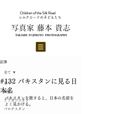
Children of the Silk Road
シルクロードの子どもたち
​写真家 藤本 貴志
TAKASHI FUJIMOTO PHOTOGRAPHY
記事
全て
#132 パキスタンに見る日
全て
本名
動画
パキスタンを旅すると、日本の名前を
アフガニスタン
よく見かける。
バロチスタン