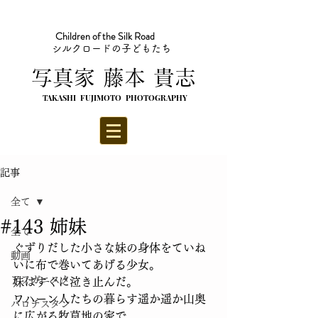
Children of the Silk Road
シルクロードの子どもたち
​写真家 藤本 貴志
TAKASHI FUJIMOTO PHOTOGRAPHY
記事
全て
#143 姉妹
全て
ぐずりだした小さな妹の身体をていね
動画
いに布で巻いてあげる少女。
アフガニスタン
妹はすぐに泣き止んだ。
ワハーン人たちの暮らす遥か遥か山奥
バロチスタン
に広がる牧草地の家で。