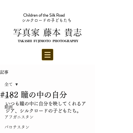
Children of the Silk Road
シルクロードの子どもたち
​写真家 藤本 貴志
TAKASHI FUJIMOTO PHOTOGRAPHY
記事
全て
#182 瞳の中の自分
全て
いつも瞳の中に自分を映してくれるア
動画
ジア、シルクロードの子どもたち。
アフガニスタン
バロチスタン