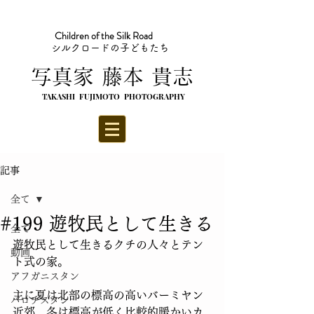
Children of the Silk Road
シルクロードの子どもたち
​写真家 藤本 貴志
TAKASHI FUJIMOTO PHOTOGRAPHY
記事
全て
#199 遊牧民として生きる
全て
遊牧民として生きるクチの人々とテン
動画
ト式の家。
アフガニスタン
主に夏は北部の標高の高いバーミヤン
バロチスタン
近郊、冬は標高が低く比較的暖かいカ