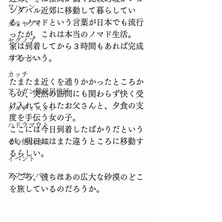
ワハーン
ンダハル近郊に移動して暮らしてい
る。ノマドという言葉が日本でも流行
ダリヤブイ
ったが、これは本当のノマド生活。
ヤグノブ
家は到着してから３時間もあれば完成
カラーシュ
するという。
カッチ
たまたま近くを通りかかったところか
アフガン難民居住区
らの、突然の訪問にも関わらず快く受
け入れてくれたお父さんと、夕食の支
クルディスタン
度を手伝う女の子。
ハドラマウト
ここには今日到着したばかりだという
が、明日にはまた違うところに移動す
その他の地域
るらしい。
イベント
アフガンパミール
今ごろ、彼らはあの広大な砂漠のどこ
を旅しているのだろうか。