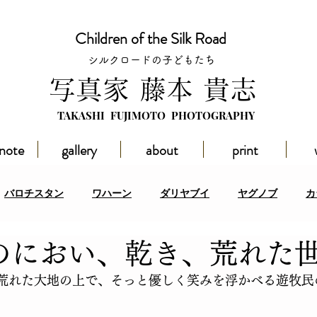
Children of the Silk Road
シルクロードの子どもたち
​写真家 藤本 貴志
TAKASHI FUJIMOTO PHOTOGRAPHY
 note
gallery
about
print
バロチスタン
ワハーン
ダリヤブイ
ヤグノブ
カ
 獣のにおい、乾き、荒れた
スタン
ハドラマウト
その他の地域
イベント
アフ
荒れた大地の上で、そっと優しく笑みを浮かべる遊牧民