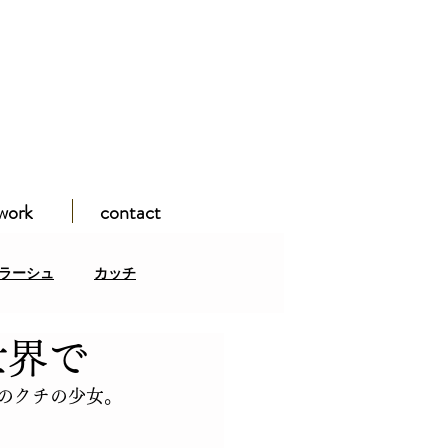
work
contact
ラーシュ
カッチ
世界で
ガンパミール
のクチの少女。