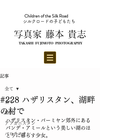
Children of the Silk Road
シルクロードの子どもたち
​写真家 藤本 貴志
TAKASHI FUJIMOTO PHOTOGRAPHY
記事
全て
#228 ハザリスタン、湖畔
全て
の村で
動画
ハザリスタン・バーミヤン郊外にある
アフガニスタン
バンデ・アミールという美しい湖のほ
バロチスタン
とりに暮らす少女。