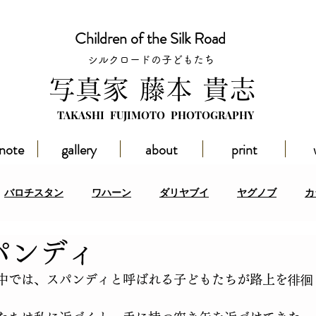
Children of the Silk Road
シルクロードの子どもたち
​写真家 藤本 貴志
TAKASHI FUJIMOTO PHOTOGRAPHY
 note
gallery
about
print
バロチスタン
ワハーン
ダリヤブイ
ヤグノブ
カ
スパンディ
スタン
ハドラマウト
その他の地域
イベント
アフ
中では、スパンディと呼ばれる子どもたちが路上を徘徊