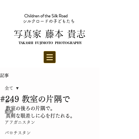
Children of the Silk Road
シルクロードの子どもたち
​写真家 藤本 貴志
TAKASHI FUJIMOTO PHOTOGRAPHY
記事
全て
#249 教室の片隅で
全て
教室の後ろの片隅で。
動画
真剣な眼差しに心を打たれる。
アフガニスタン
バロチスタン