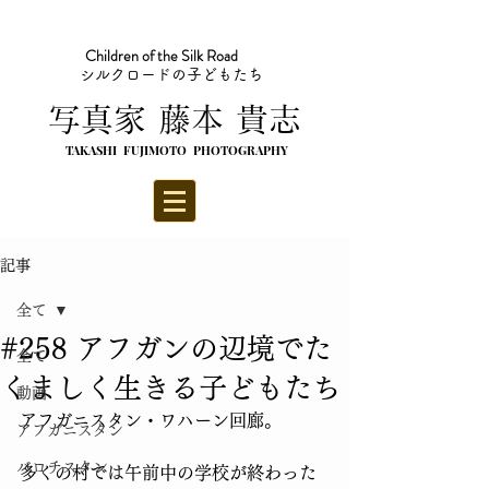
Children of the Silk Road
シルクロードの子どもたち
​写真家 藤本 貴志
TAKASHI FUJIMOTO PHOTOGRAPHY
記事
全て
#258 アフガンの辺境でた
全て
くましく生きる子どもたち
動画
アフガニスタン・ワハーン回廊。
アフガニスタン
バロチスタン
多くの村では午前中の学校が終わった