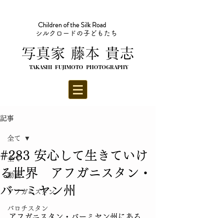
Children of the Silk Road
シルクロードの子どもたち
​写真家 藤本 貴志
TAKASHI FUJIMOTO PHOTOGRAPHY
記事
全て
#283 安心して生きていけ
全て
る世界 アフガニスタン・
動画
バーミヤン州
アフガニスタン
バロチスタン
アフガニスタン・バーミヤン州にある