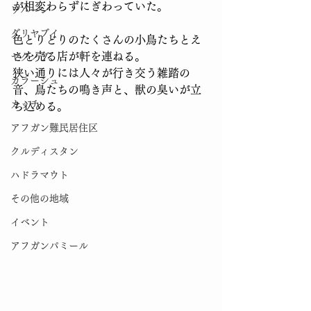
が相変わらずにぎわっていた。
ワハーン
ダリヤブイ
色とりどりのたくさんの小鳥たちとえ
さを売る店が軒を連ねる。
ヤグノブ
狭い通りには人々が行き交う雑踏の
カラーシュ
音、鳥たちの鳴き声と、獣の臭いが立
カッチ
ち込める。
アフガン難民居住区
クルディスタン
ハドラマウト
その他の地域
イベント
アフガンパミール