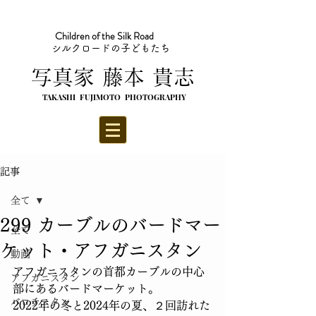
Children of the Silk Road
シルクロードの子どもたち
​写真家 藤本 貴志
TAKASHI FUJIMOTO PHOTOGRAPHY
記事
全て
299 カーブルのバードマー
全て
ケット・アフガニスタン
動画
アフガニスタンの首都カーブルの中心
アフガニスタン
部にあるバードマーケット。
バロチスタン
2022年の冬と2024年の夏、２回訪れた