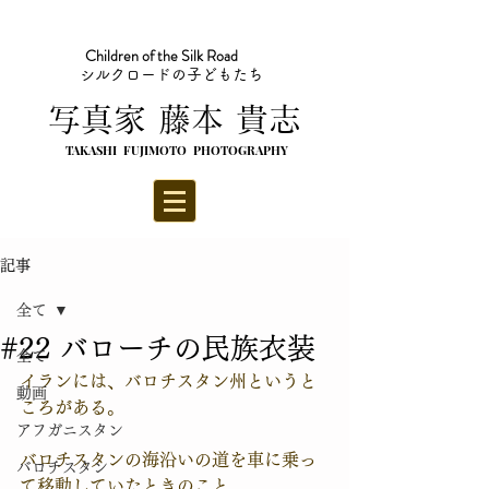
Children of the Silk Road
シルクロードの子どもたち
​写真家 藤本 貴志
TAKASHI FUJIMOTO PHOTOGRAPHY
記事
全て
#22 バローチの民族衣装
全て
イランには、バロチスタン州というと
動画
ころがある。
アフガニスタン
バロチスタンの海沿いの道を車に乗っ
バロチスタン
て移動していたときのこと。