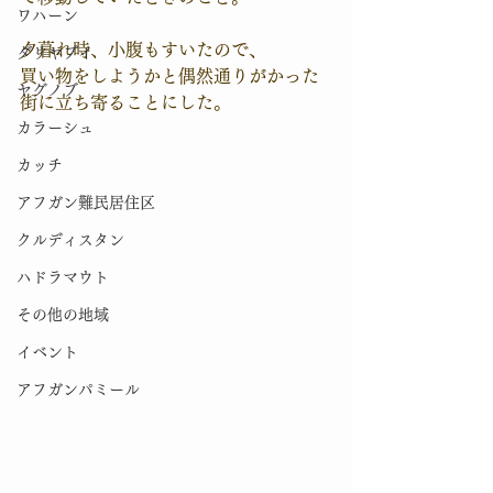
ワハーン
夕暮れ時、小腹もすいたので、
ダリヤブイ
買い物をしようかと偶然通りがかった
ヤグノブ
街に立ち寄ることにした。
カラーシュ
カッチ
アフガン難民居住区
クルディスタン
ハドラマウト
その他の地域
イベント
アフガンパミール