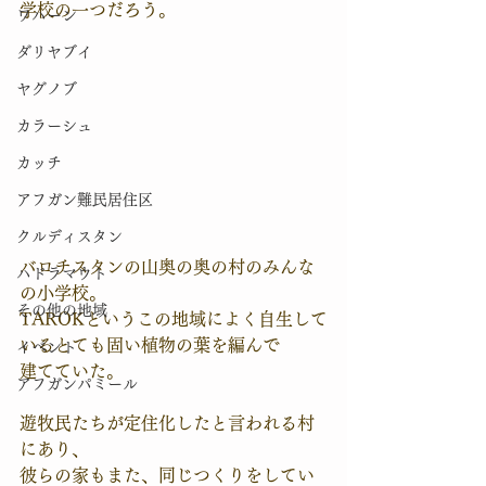
学校の一つだろう。
ワハーン
ダリヤブイ
ヤグノブ
カラーシュ
カッチ
アフガン難民居住区
クルディスタン
バロチスタンの山奥の奥の村のみんな
ハドラマウト
の小学校。
その他の地域
TAROKというこの地域によく自生して
いるとても固い植物の葉を編んで
イベント
建てていた。
アフガンパミール
遊牧民たちが定住化したと言われる村
にあり、
彼らの家もまた、同じつくりをしてい