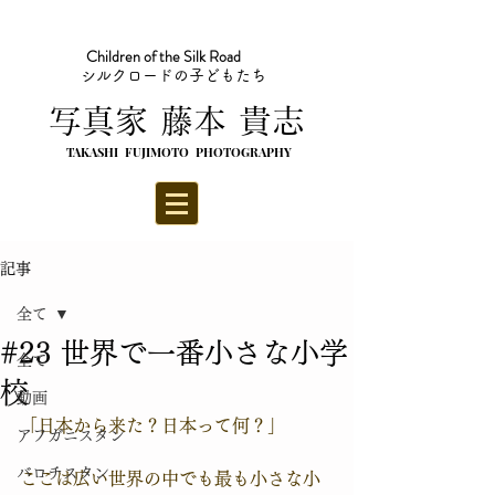
Children of the Silk Road
シルクロードの子どもたち
​写真家 藤本 貴志
TAKASHI FUJIMOTO PHOTOGRAPHY
記事
全て
#23 世界で一番小さな小学
全て
校
動画
「日本から来た？日本って何？」
アフガニスタン
バロチスタン
ここは広い世界の中でも最も小さな小