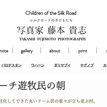
Children of the Silk Road
シルクロードの子どもたち
​写真家 藤本 貴志
TAKASHI FUJIMOTO PHOTOGRAPHY
 note
gallery
about
print
バロチスタン
ワハーン
ダリヤブイ
ヤグノブ
カ
バローチ遊牧民の朝
スタン
ハドラマウト
その他の地域
イベント
アフ
住化してできた丸いドーム状の家々が立ち並ぶ村。 