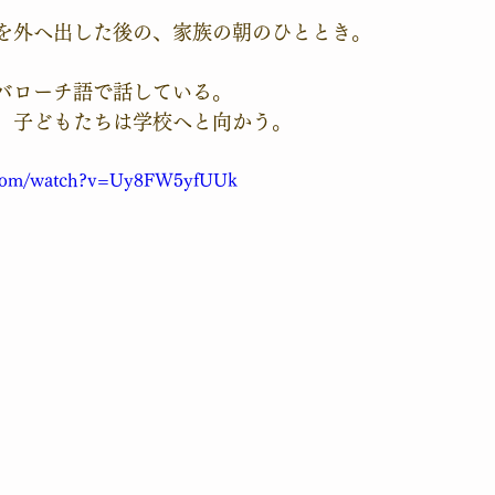
を外へ出した後の、家族の朝のひととき。 
バローチ語で話している。 
、子どもたちは学校へと向かう。
e.com/watch?v=Uy8FW5yfUUk