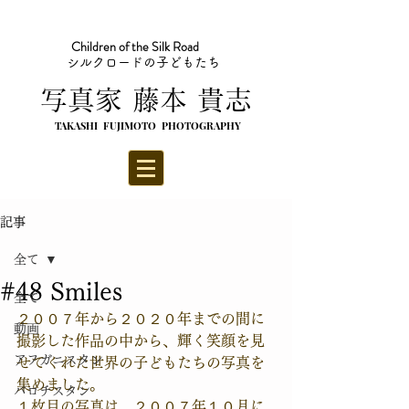
Children of the Silk Road
シルクロードの子どもたち
​写真家 藤本 貴志
TAKASHI FUJIMOTO PHOTOGRAPHY
記事
全て
#48 Smiles
全て
２００７年から２０２０年までの間に
動画
撮影した作品の中から、輝く笑顔を見
アフガニスタン
せてくれた世界の子どもたちの写真を
集めました。 
バロチスタン
１枚目の写真は、２００７年１０月に