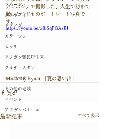
ワハーン
カンボジアで撮影した、人生で初めて
撮った子どものポートレート写真で
ダリヤブイ
す。
ヤグノブ
https://youtu.be/xfbSqFGAzEI
カラーシュ
カッチ
アフガン難民居住区
クルディスタン
Music by kyaai 「夏の思い出」
ハドラマウト
その他の地域
イベント
アフガンパミール
すべて表示
最新記事