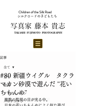
Children of the Silk Road
シルクロードの子どもたち
​写真家 藤本 貴志
TAKASHI FUJIMOTO PHOTOGRAPHY
記事
全て
#80 新疆ウイグル タクラ
全て
マカン砂漠で遊んだ ''花い
動画
ちもんめ''
アフガニスタン
複数の監視の目が光る中。
バロチスタン
日本の花いちもんめによく似た遊び