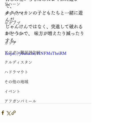
ワハーン
で、 
タクラマカンの子どもたちと一緒に遊
ダリヤブイ
んだ。 
ヤグノブ
じゃんけんではなく、突進して破れる
カラーシュ
かどうかで、 味方が増えたり減ったり
する。
カッチ
アフガン難民居住区
https://youtu.be/HNFMsTbriRM
クルディスタン
ハドラマウト
その他の地域
イベント
アフガンパミール