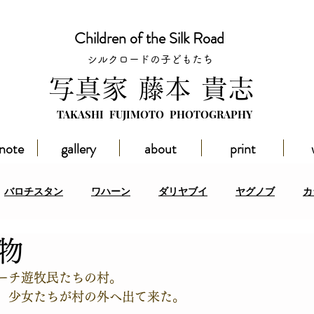
Children of the Silk Road
シルクロードの子どもたち
​写真家 藤本 貴志
TAKASHI FUJIMOTO PHOTOGRAPHY
 note
gallery
about
print
バロチスタン
ワハーン
ダリヤブイ
ヤグノブ
カ
い物
スタン
ハドラマウト
その他の地域
イベント
アフ
ーチ遊牧民たちの村。
、少女たちが村の外へ出て来た。